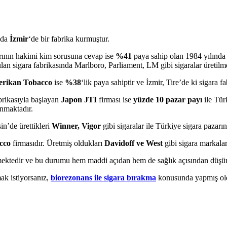
nda
İzmir
‘de bir fabrika kurmuştur.
arının hakimi kim sorusuna cevap ise
%41
paya sahip olan 1984 yılında 
ulan sigara fabrikasında Marlboro, Parliament, LM gibi sigaralar üretilm
merikan Tobacco
ise
%38
‘lik paya sahiptir ve İzmir, Tire’de ki sigara 
brikasıyla başlayan
Japon JTI
firması ise
yüzde 10 pazar payı
ile Tür
nmaktadır.
in’de ürettikleri
Winner, Vigor
gibi sigaralar ile Türkiye sigara pazarı
cco
firmasıdır. Üretmiş oldukları
Davidoff ve West
gibi sigara markalar
tmektedir ve bu durumu hem maddi açıdan hem de sağlık açısından düşün
ak istiyorsanız,
biorezonans ile sigara bırakma
konusunda yapmış oldu