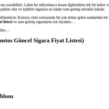
yazı yazabiliriz. Lakin bu milyonlarca insanı ilgilendiren tek bir haber
 çekme olur ve içtikleri sigaraya ne kadar zam gelmiş merakla bakılır.
nmüyor. Korona virüs sonrasında bir çok ürüne gelen zamlardan bir tan
t listesi
ve zam gelmiş sigaraların son fiyatları…
atları…
stos Güncel Sigara Fiyat Listesi)
ablosu