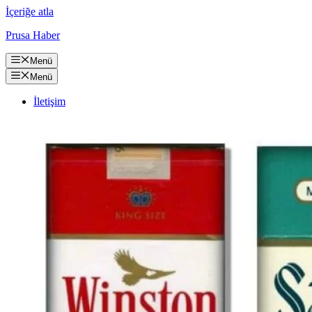
İçeriğe atla
Prusa Haber
Menü
Menü
İletişim