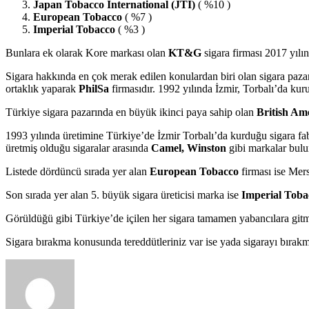
Japan Tobacco International (JTI)
( %10 )
European Tobacco
( %7 )
Imperial Tobacco
( %3 )
Bunlara ek olarak Kore markası olan
KT&G
sigara firması 2017 yılı
Sigara hakkında en çok merak edilen konulardan biri olan sigara paz
ortaklık yaparak
PhilSa
firmasıdır. 1992 yılında İzmir, Torbalı’da kur
Türkiye sigara pazarında en büyük ikinci paya sahip olan
British A
1993 yılında üretimine Türkiye’de İzmir Torbalı’da kurduğu sigara fa
üretmiş olduğu sigaralar arasında
Camel, Winston
gibi markalar bulu
Listede dördüncü sırada yer alan
European Tobacco
firması ise Mers
Son sırada yer alan 5. büyük sigara üreticisi marka ise
Imperial Toba
Görüldüğü gibi Türkiye’de içilen her sigara tamamen yabancılara gi
Sigara bırakma konusunda tereddütleriniz var ise yada sigarayı bırakm