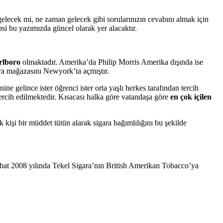
gelecek mi, ne zaman gelecek gibi sorularınızın cevabını almak için
epsi bu yazımızda güncel olarak yer alacaktır.
lboro
olmaktadır. Amerika’da Philip Morris Amerika dışında ise
ara mağazasını Newyork’ta açmıştır.
ne gelince ister öğrenci ister orta yaşlı herkes tarafından tercih
tercih edilmektedir. Kısacası halka göre vatandaşa göre
en çok içilen
k kişi bir müddet tütün alarak sigara bağımlılığını bu şekilde
Şubat 2008 yılında Tekel Sigara’nın British Amerikan Tobacco’ya