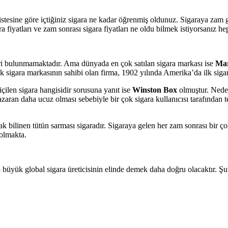
istesine göre içtiğiniz sigara ne kadar öğrenmiş oldunuz. Sigaraya zam 
a fiyatları ve zam sonrası sigara fiyatları ne oldu bilmek istiyorsanız h
veri bulunmamaktadır. Ama dünyada en çok satılan sigara markası ise
Mar
çok sigara markasının sahibi olan firma, 1902 yılında Amerika’da ilk sig
içilen sigara hangisidir sorusuna yanıt ise
Winston Box
olmuştur. Nedeni
azaran daha ucuz olması sebebiyle bir çok sigara kullanıcısı tarafından 
ak bilinen tütün sarması sigaradır. Sigaraya gelen her zam sonrası bir ço
 olmakta.
 büyük global sigara üreticisinin elinde demek daha doğru olacaktır. 