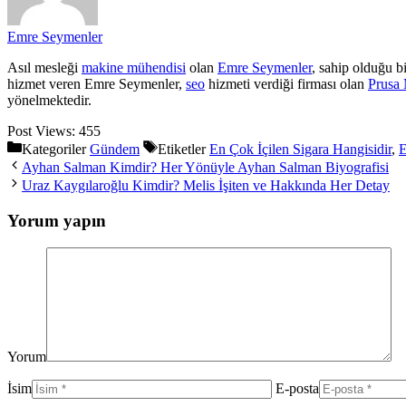
Emre Seymenler
Asıl mesleği
makine mühendisi
olan
Emre Seymenler
, sahip olduğu b
hizmet veren Emre Seymenler,
seo
hizmeti verdiği firması olan
Prusa 
yönelmektedir.
Post Views:
455
Kategoriler
Gündem
Etiketler
En Çok İçilen Sigara Hangisidir
,
E
Ayhan Salman Kimdir? Her Yönüyle Ayhan Salman Biyografisi
Uraz Kaygılaroğlu Kimdir? Melis İşiten ve Hakkında Her Detay
Yorum yapın
Yorum
İsim
E-posta