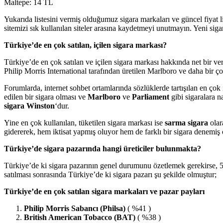
Maltepe: 14 TL
Yukarıda listesini vermiş olduğumuz sigara markaları ve güncel fiyat l
sitemizi sık kullanılan siteler arasına kaydetmeyi unutmayın. Yeni sigar
Türkiye’de en çok satılan, içilen sigara markası?
Türkiye’de en çok satılan ve içilen sigara markası hakkında net bir 
Philip Morris International tarafından üretilen Marlboro ve daha bir 
Forumlarda, internet sohbet ortamlarında sözlüklerde tartışılan en çok 
edilen bir sigara olması ve
Marlboro
ve
Parliament
gibi sigaralara n
sigara Winston
‘dur.
Yine en çok kullanılan, tüketilen sigara markası ise
sarma sigara
olar
gidererek, hem iktisat yapmış oluyor hem de farklı bir sigara denemiş
Türkiye’de sigara pazarında hangi üreticiler bulunmakta?
Türkiye’de ki sigara pazarının genel durumunu özetlemek gerekirse, 5
satılması sonrasında Türkiye’de ki sigara pazarı şu şekilde olmuştur;
Türkiye’de en çok satılan sigara markaları ve pazar payları
Philip Morris Sabancı (Philsa)
( %41 )
British American Tobacco (BAT)
( %38 )