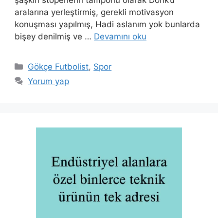
şaşkın stoperlerin tamponu olarak Donk’u
aralarına yerleştirmiş, gerekli motivasyon
konuşması yapılmış, Hadi aslanım yok bunlarda
bişey denilmiş ve …
Devamını oku
Kategoriler
Gökçe Futbolist
,
Spor
Yorum yap