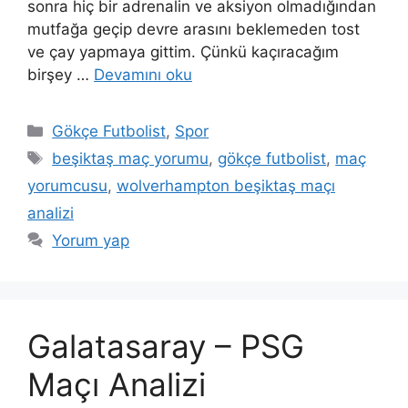
sonra hiç bir adrenalin ve aksiyon olmadığından
mutfağa geçip devre arasını beklemeden tost
ve çay yapmaya gittim. Çünkü kaçıracağım
birşey …
Devamını oku
Kategoriler
Gökçe Futbolist
,
Spor
Etiketler
beşiktaş maç yorumu
,
gökçe futbolist
,
maç
yorumcusu
,
wolverhampton beşiktaş maçı
analizi
Yorum yap
Galatasaray – PSG
Maçı Analizi