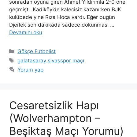
sonradan oyuna giren Ahmet Yıldırımla 2-0 öne
geçmişti. Kadiköy’de kalecisiz kazanırken BJK
kulübede yine Rıza Hoca vardı. Eğer bugün
Djerlek son dakikada sadece dokunması …
Devamını oku
Kategoriler
Gökçe Futbolist
Etiketler
galatasaray sivasspor maçı
Yorum yap
Cesaretsizlik Hapı
(Wolverhampton –
Beşiktaş Maçı Yorumu)