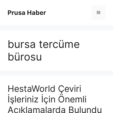
İçeriğe
atla
Prusa Haber
Menü
bursa tercüme
bürosu
HestaWorld Çeviri
İşleriniz İçin Önemli
Açıklamalarda Bulundu