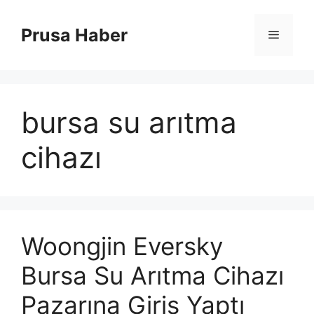
İçeriğe
atla
Prusa Haber
Menü
bursa su arıtma
cihazı
Woongjin Eversky
Bursa Su Arıtma Cihazı
Pazarına Giriş Yaptı