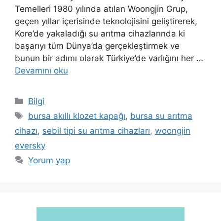
Temelleri 1980 yılında atılan Woongjin Grup,
geçen yıllar içerisinde teknolojisini geliştirerek,
Kore’de yakaladığı su arıtma cihazlarında ki
başarıyı tüm Dünya’da gerçekleştirmek ve
bunun bir adımı olarak Türkiye’de varlığını her …
Devamını oku
Kategoriler
Bilgi
Etiketler
bursa akıllı klozet kapağı
,
bursa su arıtma
cihazı
,
sebil tipi su arıtma cihazları
,
woongjin
eversky
Yorum yap