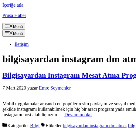
İçeriğe atla
Prusa Haber
Menü
Menü
İletişim
bilgisayardan instagram dm at
Bilgisayardan Instagram Mesat Atma Pro
7 Mart 2020
yazar
Emre Seymenler
Mobil uygulamalar arasında en popüler resim paylaşım ve sosyal medya
şekilde instagramı kullanabilmek için hiç bir aracı program yada emül
instagramı post atabilir, uzun …
Devamını oku
Kategoriler
Bilgi
Etiketler
bilgisayardan instagram dm atma
,
bil