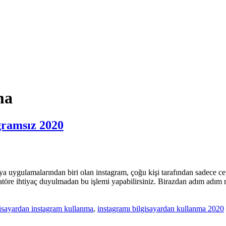
ma
gramsız 2020
 uygulamalarından biri olan instagram, çoğu kişi tarafından sadece cep
atöre ihtiyaç duyulmadan bu işlemi yapabilirsiniz. Birazdan adım adım 
gisayardan instagram kullanma
,
instagramı bilgisayardan kullanma 2020