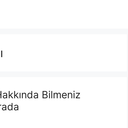
ı
 Hakkında Bilmeniz
rada