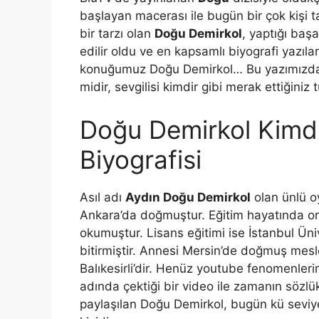
başlayan macerası ile bugün bir çok kişi ta
bir tarzı olan
Doğu Demirkol
, yaptığı başa
edilir oldu ve en kapsamlı biyografi yazıla
konuğumuz Doğu Demirkol… Bu yazımızda Doğ
midir, sevgilisi kimdir gibi merak ettiğini
Doğu Demirkol Kimdir
Biyografisi
Asıl adı
Aydın Doğu Demirkol
olan ünlü o
Ankara’da doğmuştur. Eğitim hayatında or
okumuştur. Lisans eğitimi ise İstanbul Ün
bitirmiştir. Annesi Mersin’de doğmuş mesl
Balıkesirli’dir. Henüz youtube fenomenleri
adında çektiği bir video ile zamanın sözlü
paylaşılan Doğu Demirkol, bugün kü seviy