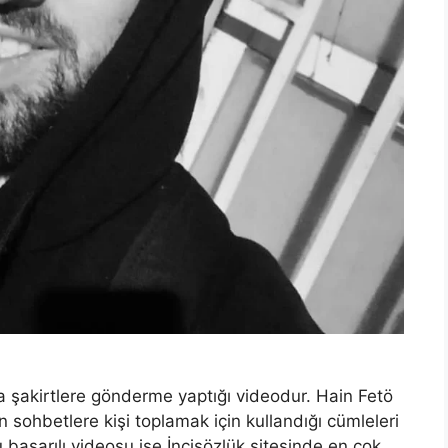
a şakirtlere gönderme yaptığı videodur. Hain Fetö
n sohbetlere kişi toplamak için kullandığı cümleleri
başarılı videosu ise İncisözlük sitesinde en çok