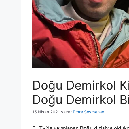
Doğu Demirkol K
Doğu Demirkol Bi
15 Nisan 2021
yazar
Emre Seymenler
BluTV’de yayınlanan
Doğu
dizisiyle olduk