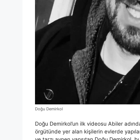
Doğu Demirkol
Doğu Demirkol’un ilk videosu Abiler adınd
örgütünde yer alan kişilerin evlerde yapıla
ve tarzı aynen yansıtan Doğu Demirkol, bu 