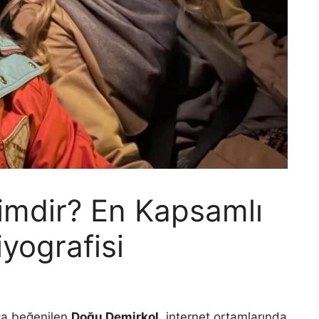
imdir? En Kapsamlı
yografisi
ça beğenilen
Doğu Demirkol
, internet ortamlarında