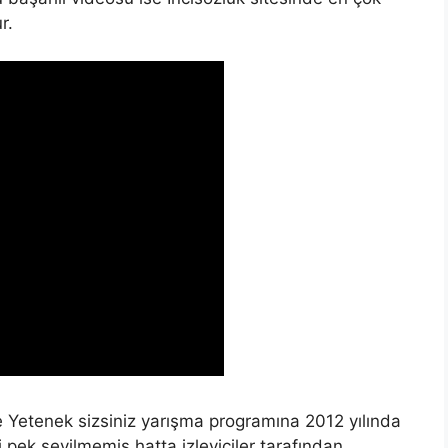
r.
e Yetenek sizsiniz yarışma programına 2012 yılında
i pek sevilmemiş hatta izleyiciler tarafından