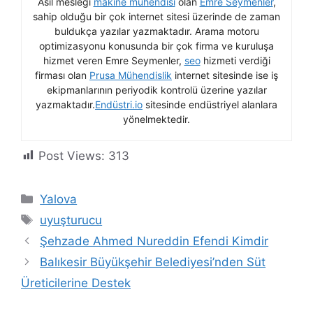
Asıl mesleği
makine mühendisi
olan
Emre Seymenler
,
sahip olduğu bir çok internet sitesi üzerinde de zaman
buldukça yazılar yazmaktadır. Arama motoru
optimizasyonu konusunda bir çok firma ve kuruluşa
hizmet veren Emre Seymenler,
seo
hizmeti verdiği
firması olan
Prusa Mühendislik
internet sitesinde ise iş
ekipmanlarının periyodik kontrolü üzerine yazılar
yazmaktadır.
Endüstri.io
sitesinde endüstriyel alanlara
yönelmektedir.
Post Views:
313
Kategoriler
Yalova
Etiketler
uyuşturucu
Şehzade Ahmed Nureddin Efendi Kimdir
Balıkesir Büyükşehir Belediyesi’nden Süt
Üreticilerine Destek