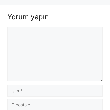
Yorum yapın
Yorum
İsim
E-
posta