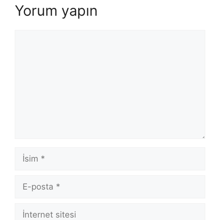
Yorum yapın
Yorum
İsim
E-
posta
İnternet