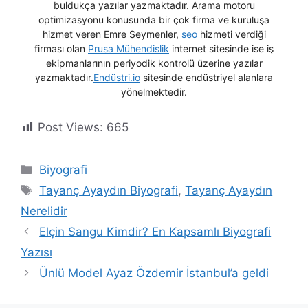
buldukça yazılar yazmaktadır. Arama motoru
optimizasyonu konusunda bir çok firma ve kuruluşa
hizmet veren Emre Seymenler,
seo
hizmeti verdiği
firması olan
Prusa Mühendislik
internet sitesinde ise iş
ekipmanlarının periyodik kontrolü üzerine yazılar
yazmaktadır.
Endüstri.io
sitesinde endüstriyel alanlara
yönelmektedir.
Post Views:
665
Kategoriler
Biyografi
Etiketler
Tayanç Ayaydın Biyografi
,
Tayanç Ayaydın
Nerelidir
Elçin Sangu Kimdir? En Kapsamlı Biyografi
Yazısı
Ünlü Model Ayaz Özdemir İstanbul’a geldi