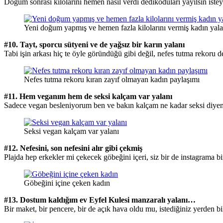
Doğum sonrası kilolarını hemen nasıl verdi dedikoduları yayılsın iste
Yeni doğum yapmış ve hemen fazla kilolarını vermiş kadın yala
#10. Tayt, sporcu sütyeni ve de yağsız bir karın yalanı
Tabi işin arkası hiç te öyle göründüğü gibi değil, nefes tutma reko
Nefes tutma rekoru kıran zayıf olmayan kadın paylaşımı
#11. Hem veganım hem de seksi kalçam var yalanı
Sadece vegan besleniyorum ben ve bakın kalçam ne kadar seksi diyen
Seksi vegan kalçam var yalanı
#12. Nefesini, son nefesini alır gibi çekmiş
Plajda hep erkekler mi çekecek göbeğini içeri, siz bir de instagrama b
Göbeğini içine çeken kadın
#13. Dostum kaldığım ev Eyfel Kulesi manzaralı yalanı…
Bir maket, bir pencere, bir de açık hava oldu mu, istediğiniz yerden b