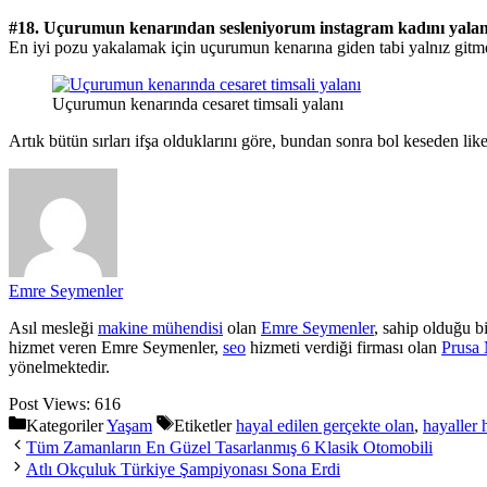
#18. Uçurumun kenarından sesleniyorum instagram kadını yalan
En iyi pozu yakalamak için uçurumun kenarına giden tabi yalnız gitm
Uçurumun kenarında cesaret timsali yalanı
Artık bütün sırları ifşa olduklarını göre, bundan sonra bol keseden li
Emre Seymenler
Asıl mesleği
makine mühendisi
olan
Emre Seymenler
, sahip olduğu b
hizmet veren Emre Seymenler,
seo
hizmeti verdiği firması olan
Prusa 
yönelmektedir.
Post Views:
616
Kategoriler
Yaşam
Etiketler
hayal edilen gerçekte olan
,
hayaller 
Tüm Zamanların En Güzel Tasarlanmış 6 Klasik Otomobili
Atlı Okçuluk Türkiye Şampiyonası Sona Erdi