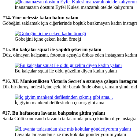
İnanamazsın dostum Eyfel Kulesi manzaralı otelde kalıyorum
#14. Yine nefessiz kalan hatun yalanı
Göbeğini saklamak için ciğerlerinde boşluk bırakmayan kadın instagr
Göbeğini içine çeken kadın örneği
#15. Bu kalçalar squat ile yapıldı şekerim yalanı
Düz, olmayan kalçasını, fotonun açısıyla örtbas eden instagram kadını
Bu kalçalar squat ile oldu güzelim diyen kadın yalanı
#16. XL Mankenlikten Victoria Secret’a sızmaya çalışan instagr
Dik bir duruş, nefesi içine çek, bir bacak önde olsun, tamam şimdi o
İç giyim mankeni defilesinden çıkmış gibi ama…
#17. Bu haftasonu lavanta bahçesine gittim yalanı
Salda Gölü sonrasında lavanta tarlalarında poz çekindim diye instagra
Lavanta tarlasından size mis kokular gönderiyorum yalanı