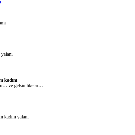
amı
 yalanı
am kadını
ldu… ve gelsin likelar…
m kadını yalanı