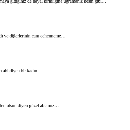
şmaya gittiğiniz de hayal kırıklığına uğramanız kesin gibi…
ndı ve diğerlerinin canı cehenneme…
am abi diyen bir kadın…
enden olsun diyen güzel ablamız…