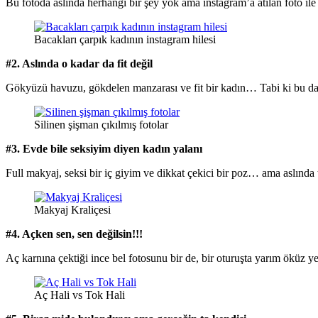
Bu fotoda aslında herhangi bir şey yok ama instagram’a atılan foto ile
Bacakları çarpık kadının instagram hilesi
#2. Aslında o kadar da fit değil
Gökyüzü havuzu, gökdelen manzarası ve fit bir kadın… Tabi ki bu da
Silinen şişman çıkılmış fotolar
#3. Evde bile seksiyim diyen kadın yalanı
Full makyaj, seksi bir iç giyim ve dikkat çekici bir poz… ama aslında
Makyaj Kraliçesi
#4. Açken sen, sen değilsin!!!
Aç karnına çektiği ince bel fotosunu bir de, bir oturuşta yarım öküz
Aç Hali vs Tok Hali