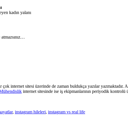
ı
eyen kadın yalanı
ke atmazsınız…
ir çok internet sitesi üzerinde de zaman buldukça yazılar yazmaktadır
Mühendislik
internet sitesinde ise iş ekipmanlarının periyodik kontrolü 
hayatlar
,
instagram hileleri
,
instagram vs real life