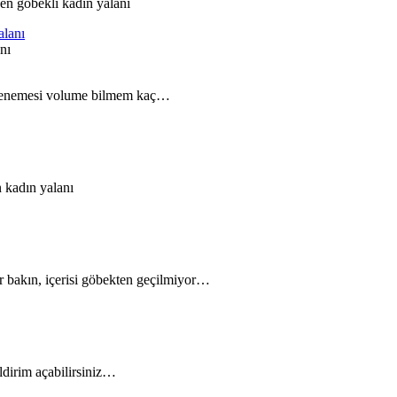
yen göbekli kadın yalanı
nı
ru denemesi volume bilmem kaç…
 kadın yalanı
ir bakın, içerisi göbekten geçilmiyor…
ildirim açabilirsiniz…