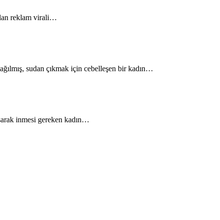
llan reklam virali…
dağılmış, sudan çıkmak için cebelleşen bir kadın…
koşarak inmesi gereken kadın…