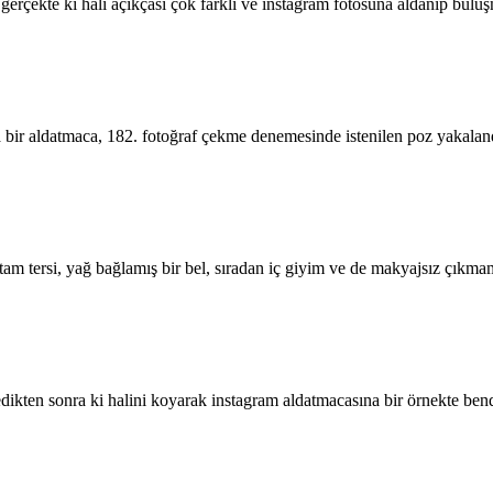
 gerçekte ki hali açıkçası çok farklı ve instagram fotosuna aldanıp bulu
 bir aldatmaca, 182. fotoğraf çekme denemesinde istenilen poz yakala
 tam tersi, yağ bağlamış bir bel, sıradan iç giyim ve de makyajsız çıkm
 yedikten sonra ki halini koyarak instagram aldatmacasına bir örnekte b