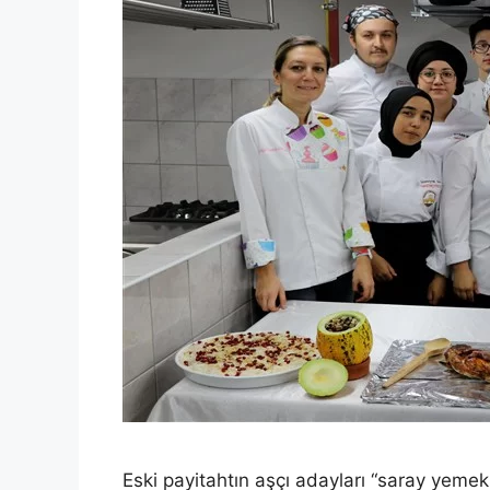
Eski payitahtın aşçı adayları “saray yemekl