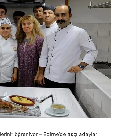
erini” öğreniyor – Edirne’de aşçı adayları