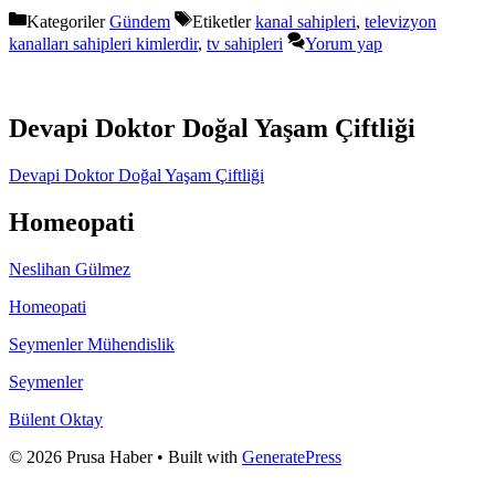
Kategoriler
Gündem
Etiketler
kanal sahipleri
,
televizyon
kanalları sahipleri kimlerdir
,
tv sahipleri
Yorum yap
Devapi Doktor Doğal Yaşam Çiftliği
Devapi Doktor Doğal Yaşam Çiftliği
Homeopati
Neslihan Gülmez
Homeopati
Seymenler Mühendislik
Seymenler
Bülent Oktay
© 2026 Prusa Haber
• Built with
GeneratePress