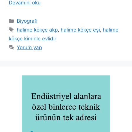
Devamını oku
Kategoriler
Biyografi
Etiketler
halime kökçe akp
,
halime kökçe eşi
,
halime
kökçe kiminle evlidir
Yorum yap