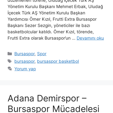
düzenlenen törene, Uludağ İçecek Türk AŞ
Yönetim Kurulu Başkanı Mehmet Erbak, Uludağ
İçecek Türk AŞ Yönetim Kurulu Başkan
Yardımcısı Ömer Kızıl, Frutti Extra Bursaspor
Başkanı Sezer Sezgin, yöneticiler ile bazı
basketbolcular katıldı. Ömer Kızıl, törende,
Frutti Extra olarak Bursaspor’un …
Devamını oku
Kategoriler
Bursaspor
,
Spor
Etiketler
bursaspor
,
bursaspor basketbol
Yorum yap
Adana Demirspor –
Bursaspor Mücadelesi