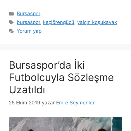
Kategoriler
Bursaspor
Etiketler
bursaspor
,
keçiörengücü
,
yalçın koşukavak
Yorum yap
Bursaspor’da İki
Futbolcuyla Sözleşme
Uzatıldı
25 Ekim 2019
yazar
Emre Seymenler