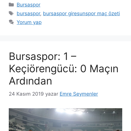
Kategoriler
Bursaspor
Etiketler
bursaspor
,
bursaspor giresunspor maç özeti
Yorum yap
Bursaspor: 1 –
Keçiörengücü: 0 Maçın
Ardından
24 Kasım 2019
yazar
Emre Seymenler