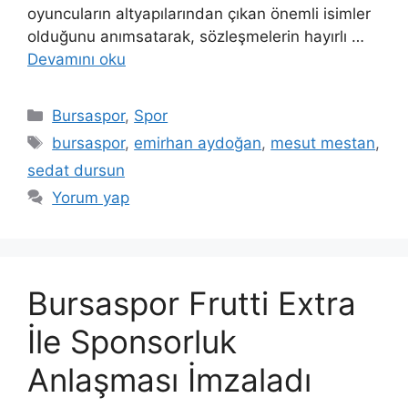
oyuncuların altyapılarından çıkan önemli isimler
olduğunu anımsatarak, sözleşmelerin hayırlı …
Devamını oku
Kategoriler
Bursaspor
,
Spor
Etiketler
bursaspor
,
emirhan aydoğan
,
mesut mestan
,
sedat dursun
Yorum yap
Bursaspor Frutti Extra
İle Sponsorluk
Anlaşması İmzaladı