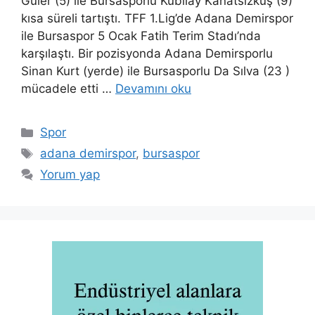
Güler (5) ile Bursasporlu Kubilay Kanatsızkuş (9)
kısa süreli tartıştı. TFF 1.Lig’de Adana Demirspor
ile Bursaspor 5 Ocak Fatih Terim Stadı’nda
karşılaştı. Bir pozisyonda Adana Demirsporlu
Sinan Kurt (yerde) ile Bursasporlu Da Sılva (23 )
mücadele etti …
Devamını oku
Kategoriler
Spor
Etiketler
adana demirspor
,
bursaspor
Yorum yap