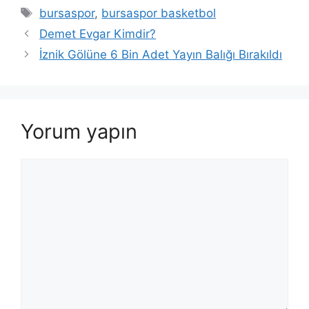
Etiketler
bursaspor
,
bursaspor basketbol
Demet Evgar Kimdir?
İznik Gölüne 6 Bin Adet Yayın Balığı Bırakıldı
Yorum yapın
Yorum