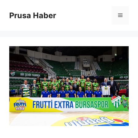
İçeriğe
atla
Prusa Haber
Menü