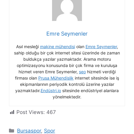
Emre Seymenler
Asıl mesleği
makine mühendisi
olan
Emre Seymenler
,
sahip olduğu bir çok internet sitesi üzerinde de zaman
buldukça yazılar yazmaktadır. Arama motoru
optimizasyonu konusunda bir çok firma ve kuruluşa
hizmet veren Emre Seymenler,
seo
hizmeti verdiği
firması olan
Prusa Mühendislik
internet sitesinde ise iş
ekipmanlarının periyodik kontrolü üzerine yazılar
yazmaktadır.
Endüstri.io
sitesinde endüstriyel alanlara
yönelmektedir.
Post Views:
467
Kategoriler
Bursaspor
,
Spor