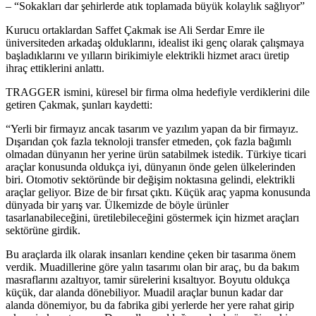
– “Sokakları dar şehirlerde atık toplamada büyük kolaylık sağlıyor”
Kurucu ortaklardan Saffet Çakmak ise Ali Serdar Emre ile
üniversiteden arkadaş olduklarını, idealist iki genç olarak çalışmaya
başladıklarını ve yılların birikimiyle elektrikli hizmet aracı üretip
ihraç ettiklerini anlattı.
TRAGGER ismini, küresel bir firma olma hedefiyle verdiklerini dile
getiren Çakmak, şunları kaydetti:
“Yerli bir firmayız ancak tasarım ve yazılım yapan da bir firmayız.
Dışarıdan çok fazla teknoloji transfer etmeden, çok fazla bağımlı
olmadan dünyanın her yerine ürün satabilmek istedik. Türkiye ticari
araçlar konusunda oldukça iyi, dünyanın önde gelen ülkelerinden
biri. Otomotiv sektöründe bir değişim noktasına gelindi, elektrikli
araçlar geliyor. Bize de bir fırsat çıktı. Küçük araç yapma konusunda
dünyada bir yarış var. Ülkemizde de böyle ürünler
tasarlanabileceğini, üretilebileceğini göstermek için hizmet araçları
sektörüne girdik.
Bu araçlarda ilk olarak insanları kendine çeken bir tasarıma önem
verdik. Muadillerine göre yalın tasarımı olan bir araç, bu da bakım
masraflarını azaltıyor, tamir sürelerini kısaltıyor. Boyutu oldukça
küçük, dar alanda dönebiliyor. Muadil araçlar bunun kadar dar
alanda dönemiyor, bu da fabrika gibi yerlerde her yere rahat girip