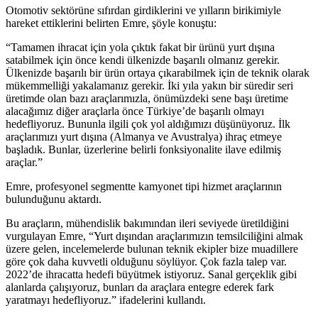
Otomotiv sektörüne sıfırdan girdiklerini ve yılların birikimiyle
hareket ettiklerini belirten Emre, şöyle konuştu:
“Tamamen ihracat için yola çıktık fakat bir ürünü yurt dışına
satabilmek için önce kendi ülkenizde başarılı olmanız gerekir.
Ülkenizde başarılı bir ürün ortaya çıkarabilmek için de teknik olarak
mükemmelliği yakalamanız gerekir. İki yıla yakın bir süredir seri
üretimde olan bazı araçlarımızla, önümüzdeki sene başı üretime
alacağımız diğer araçlarla önce Türkiye’de başarılı olmayı
hedefliyoruz. Bununla ilgili çok yol aldığımızı düşünüyoruz. İlk
araçlarımızı yurt dışına (Almanya ve Avustralya) ihraç etmeye
başladık. Bunlar, üzerlerine belirli fonksiyonalite ilave edilmiş
araçlar.”
Emre, profesyonel segmentte kamyonet tipi hizmet araçlarının
bulunduğunu aktardı.
Bu araçların, mühendislik bakımından ileri seviyede üretildiğini
vurgulayan Emre, “Yurt dışından araçlarımızın temsilciliğini almak
üzere gelen, incelemelerde bulunan teknik ekipler bize muadillere
göre çok daha kuvvetli olduğunu söylüyor. Çok fazla talep var.
2022’de ihracatta hedefi büyütmek istiyoruz. Sanal gerçeklik gibi
alanlarda çalışıyoruz, bunları da araçlara entegre ederek fark
yaratmayı hedefliyoruz.” ifadelerini kullandı.