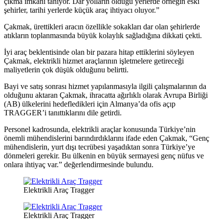
çıkma imkanı tanıyor. Dar yolların olduğu yerlerde örneğin eski
şehirler, tarihi yerlerde küçük araç ihtiyacı oluyor.”
Çakmak, ürettikleri aracın özellikle sokakları dar olan şehirlerde
atıkların toplanmasında büyük kolaylık sağladığına dikkati çekti.
İyi araç beklentisinde olan bir pazara hitap ettiklerini söyleyen
Çakmak, elektrikli hizmet araçlarının işletmelere getireceği
maliyetlerin çok düşük olduğunu belirtti.
Bayi ve satış sonrası hizmet yapılanmasıyla ilgili çalışmalarının da
olduğunu aktaran Çakmak, ihracatta ağırlıklı olarak Avrupa Birliği
(AB) ülkelerini hedefledikleri için Almanya’da ofis açıp
TRAGGER’i tanıttıklarını dile getirdi.
Personel kadrosunda, elektrikli araçlar konusunda Türkiye’nin
önemli mühendislerini barındırdıklarını ifade eden Çakmak, “Genç
mühendislerin, yurt dışı tecrübesi yaşadıktan sonra Türkiye’ye
dönmeleri gerekir. Bu ülkenin en büyük sermayesi genç nüfus ve
onlara ihtiyaç var.” değerlendirmesinde bulundu.
Elektrikli Araç Tragger
Elektrikli Araç Tragger