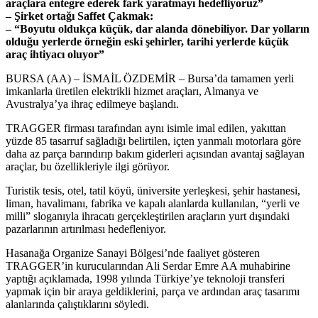
araçlara entegre ederek fark yaratmayı hedefliyoruz”
– Şirket ortağı Saffet Çakmak:
– “Boyutu oldukça küçük, dar alanda dönebiliyor. Dar yolların
olduğu yerlerde örneğin eski şehirler, tarihi yerlerde küçük
araç ihtiyacı oluyor”
BURSA (AA) – İSMAİL ÖZDEMİR – Bursa’da tamamen yerli
imkanlarla üretilen elektrikli hizmet araçları, Almanya ve
Avustralya’ya ihraç edilmeye başlandı.
TRAGGER firması tarafından aynı isimle imal edilen, yakıttan
yüzde 85 tasarruf sağladığı belirtilen, içten yanmalı motorlara göre
daha az parça barındırıp bakım giderleri açısından avantaj sağlayan
araçlar, bu özellikleriyle ilgi görüyor.
Turistik tesis, otel, tatil köyü, üniversite yerleşkesi, şehir hastanesi,
liman, havalimanı, fabrika ve kapalı alanlarda kullanılan, “yerli ve
milli” sloganıyla ihracatı gerçekleştirilen araçların yurt dışındaki
pazarlarının artırılması hedefleniyor.
Hasanağa Organize Sanayi Bölgesi’nde faaliyet gösteren
TRAGGER’in kurucularından Ali Serdar Emre AA muhabirine
yaptığı açıklamada, 1998 yılında Türkiye’ye teknoloji transferi
yapmak için bir araya geldiklerini, parça ve ardından araç tasarımı
alanlarında çalıştıklarını söyledi.