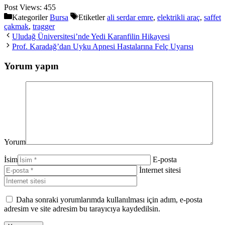
Post Views:
455
Kategoriler
Bursa
Etiketler
ali serdar emre
,
elektrikli araç
,
saffet
çakmak
,
tragger
Uludağ Üniversitesi’nde Yedi Karanfilin Hikayesi
Prof. Karadağ’dan Uyku Apnesi Hastalarına Felç Uyarısı
Yorum yapın
Yorum
İsim
E-posta
İnternet sitesi
Daha sonraki yorumlarımda kullanılması için adım, e-posta
adresim ve site adresim bu tarayıcıya kaydedilsin.