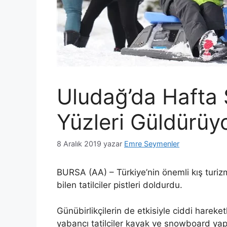
Uludağ’da Hafta
Yüzleri Güldürüy
8 Aralık 2019
yazar
Emre Seymenler
BURSA (AA) – Türkiye’nin önemli kış turiz
bilen tatilciler pistleri doldurdu.
Günübirlikçilerin de etkisiyle ciddi hareketl
yabancı tatilciler kayak ve snowboard yapı