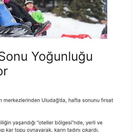
 Sonu Yoğunluğu
or
m merkezlerinden Uludağ’da, hafta sonunu fırsat
iliğin yaşandığı “oteller bölgesi”nde, yerli ve
p kar topu oynayarak, karın tadını çıkardı.