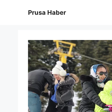
İçeriğe
atla
Prusa Haber