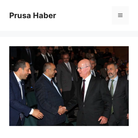
İçeriğe
atla
Prusa Haber
Menü