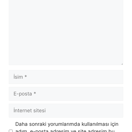
Yorum
İsim
E-
posta
İnternet
sitesi
Daha sonraki yorumlarımda kullanılması için
adım, e-posta adresim ve site adresim bu