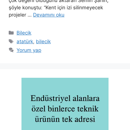
çok değerli olduğunu aktaran Semih Şahin,
şöyle konuştu: “Kent için izi silinmeyecek
projeler …
Devamını oku
Kategoriler
Bilecik
Etiketler
atatürk
,
bilecik
Yorum yap