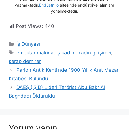
yazmaktadır.
Endüstri.io
sitesinde endüstriyel alanlara
yönelmektedir.
Post Views:
440
Kategoriler
İş Dünyası
Etiketler
emektar makina
,
iş kadını
,
kadın girişimci
,
serap demirer
Parion Antik Kenti’nde 1900 Yıllık Anıt Mezar
Kitabesi Bulundu
DAEŞ (IŞİD) Lideri Terörist Abu Bakr Al
Baghdadi Öldürüldü
Yorum yapın