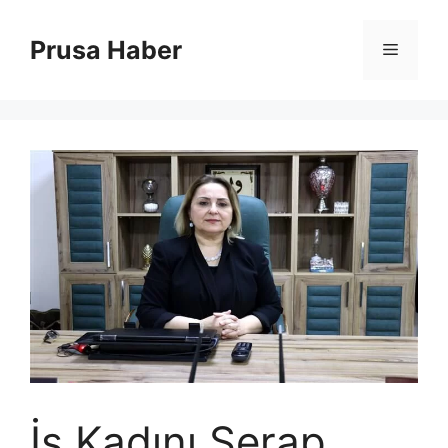
İçeriğe
atla
Prusa Haber
Menü
İş Kadını Serap