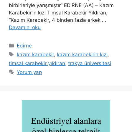
birbirleriyle yarışmıştır” EDİRNE (AA) – Kazım
Karabekir‘in kızı Timsal Karabekir Yıldıran,
“Kazım Karabekir, 4 binden fazla erkek …
Devamını oku
Kategoriler
Edirne
Etiketler
kazım karabekir
,
kazım karabekirin kızı
,
timsal karabekir yıldıran
,
trakya üniversitesi
Yorum yap