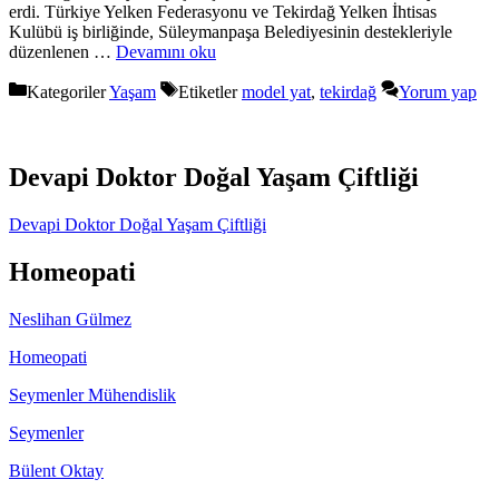
erdi. Türkiye Yelken Federasyonu ve Tekirdağ Yelken İhtisas
Kulübü iş birliğinde, Süleymanpaşa Belediyesinin destekleriyle
düzenlenen …
Devamını oku
Kategoriler
Yaşam
Etiketler
model yat
,
tekirdağ
Yorum yap
Devapi Doktor Doğal Yaşam Çiftliği
Devapi Doktor Doğal Yaşam Çiftliği
Homeopati
Neslihan Gülmez
Homeopati
Seymenler Mühendislik
Seymenler
Bülent Oktay