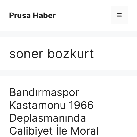
İçeriğe
atla
Prusa Haber
Menü
soner bozkurt
Bandırmaspor
Kastamonu 1966
Deplasmanında
Galibiyet İle Moral