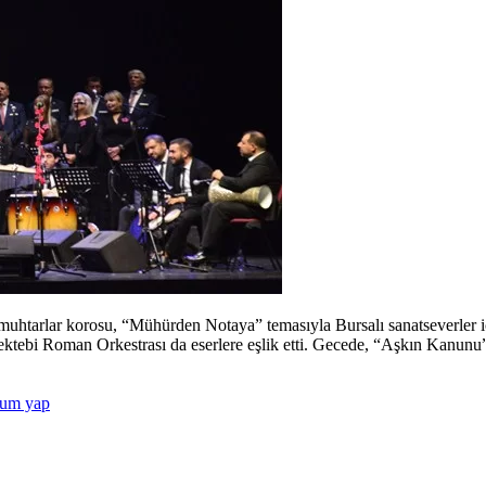
htarlar korosu, “Mühürden Notaya” temasıyla Bursalı sanatseverler iç
 Mektebi Roman Orkestrası da eserlere eşlik etti. Gecede, “Aşkın Kanu
um yap