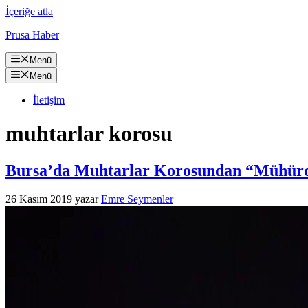
İçeriğe atla
Prusa Haber
Menü
Menü
İletişim
muhtarlar korosu
Bursa’da Muhtarlar Korosundan “Mühürd
26 Kasım 2019
yazar
Emre Seymenler