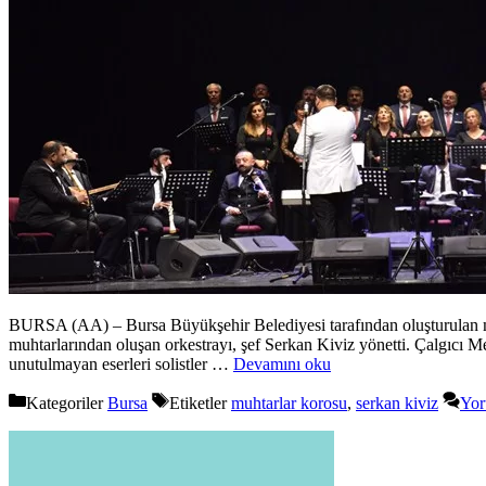
BURSA (AA) – Bursa Büyükşehir Belediyesi tarafından oluşturulan mu
muhtarlarından oluşan orkestrayı, şef Serkan Kiviz yönetti. Çalgıcı
unutulmayan eserleri solistler …
Devamını oku
Kategoriler
Bursa
Etiketler
muhtarlar korosu
,
serkan kiviz
Yor