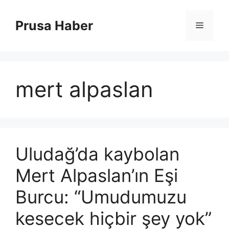
İçeriğe
atla
Prusa Haber
Menü
mert alpaslan
Uludağ’da kaybolan
Mert Alpaslan’ın Eşi
Burcu: “Umudumuzu
kesecek hiçbir şey yok”