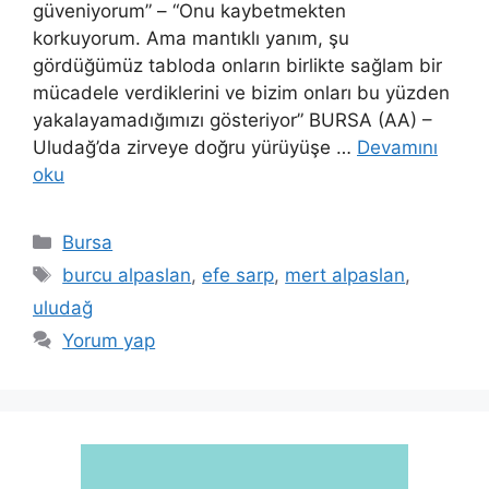
güveniyorum” – “Onu kaybetmekten
korkuyorum. Ama mantıklı yanım, şu
gördüğümüz tabloda onların birlikte sağlam bir
mücadele verdiklerini ve bizim onları bu yüzden
yakalayamadığımızı gösteriyor” BURSA (AA) –
Uludağ’da zirveye doğru yürüyüşe …
Devamını
oku
Kategoriler
Bursa
Etiketler
burcu alpaslan
,
efe sarp
,
mert alpaslan
,
uludağ
Yorum yap