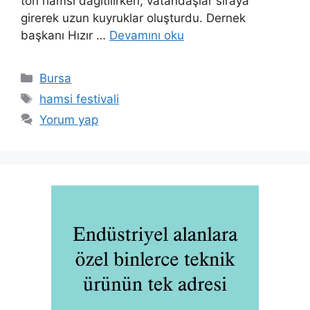
ton hamsi dağıtılırken, vatandaşlar sıraya
girerek uzun kuyruklar oluşturdu. Dernek
başkanı Hızır …
Devamını oku
Kategoriler
Bursa
Etiketler
hamsi festivali
Yorum yap