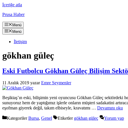
İçeriğe atla
Prusa Haber
Menü
Menü
İletişim
gökhan güleç
Eski Futbolcu Gökhan Güleç Bilişim Sekt
11 Aralık 2019
yazar
Emre Seymenler
Beşiktaş’ın eski, bilişimin yeni oyuncusu Gökhan Güleç sektördeki hed
sunuyoruz hem de yaptığımız işlerle onların müşteri sadakatini artıraca
eşofman giyerek değil, takım elbiseyle, kravatımı …
Devamını oku
Kategoriler
Bursa
,
Genel
Etiketler
gökhan güleç
Yorum yap