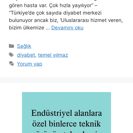
gören hasta var. Çok hızla yayılıyor” –
“Türkiye’de çok sayıda diyabet merkezi
bulunuyor ancak biz, ‘Uluslararası hizmet veren,
bizim ülkemize …
Devamını oku
Kategoriler
Sağlık
Etiketler
diyabet
,
temel yılmaz
Yorum yap