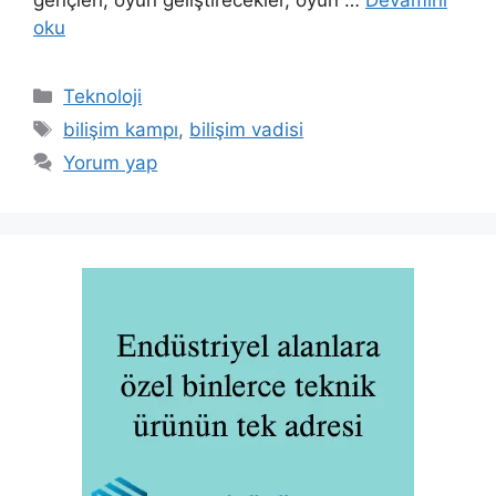
oku
Kategoriler
Teknoloji
Etiketler
bilişim kampı
,
bilişim vadisi
Yorum yap