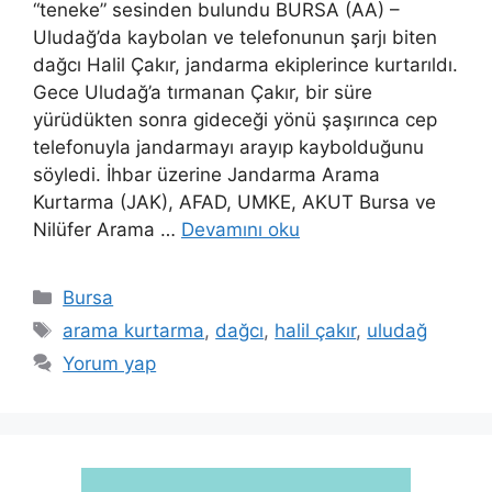
“teneke” sesinden bulundu BURSA (AA) –
Uludağ’da kaybolan ve telefonunun şarjı biten
dağcı Halil Çakır, jandarma ekiplerince kurtarıldı.
Gece Uludağ’a tırmanan Çakır, bir süre
yürüdükten sonra gideceği yönü şaşırınca cep
telefonuyla jandarmayı arayıp kaybolduğunu
söyledi. İhbar üzerine Jandarma Arama
Kurtarma (JAK), AFAD, UMKE, AKUT Bursa ve
Nilüfer Arama …
Devamını oku
Kategoriler
Bursa
Etiketler
arama kurtarma
,
dağcı
,
halil çakır
,
uludağ
Yorum yap