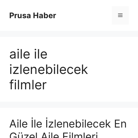
İçeriğe
atla
Prusa Haber
Menü
aile ile
izlenebilecek
filmler
Aile İle İzlenebilecek En
Güzel Aile Filmleri