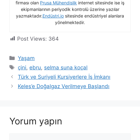
firması olan
Prusa Mühendislik
internet sitesinde ise iş
ekipmanlarının periyodik kontrolü üzerine yazılar
yazmaktadır.
Endüstri.io
sitesinde endüstriyel alanlara
yönelmektedir.
Post Views:
364
Kategoriler
Yaşam
Etiketler
çini
,
ebru
,
selma suna koçal
Türk ve Suriyeli Kursiyerlere İş İmkanı
Keles’e Doğalgaz Verilmeye Başlandı
Yorum yapın
Yorum