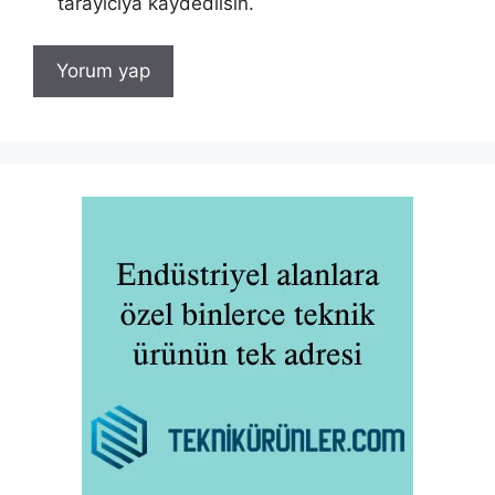
tarayıcıya kaydedilsin.